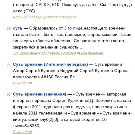
(говорить). СРГК 5, 610. Пока суть да дело. См. Пока суд да
дело (СУД) …
Большой словарь русских поговорок
суть
— Образовалось от 3 го лица настоящего времени
25
глагола быти – быть , как, например, в предложении: Такие
типы суть отбросы общества . Со временем этот глагол
закрепился в значении сущность …
Этимологический словарь русского языка Крылова
Суть времени (Интернет-передача)
— Суть времени
26
Автор Сергей Кургинян Ведущий Сергей Кургинян Страна
производства &#160;Россия Яз …
Википедия
Суть времени (значения)
— «Суть времени» авторская
27
интернет передача Сергея Кургиняна[1]. Выходит с начала
февраля 2011 года один раз в неделю, после закрытия в
начале 2011 телепередачи «Суд времени» «Суть времени»
виртуальный клуб[2][3], в который входит до 10
тысяч&#8230; …
Википедия