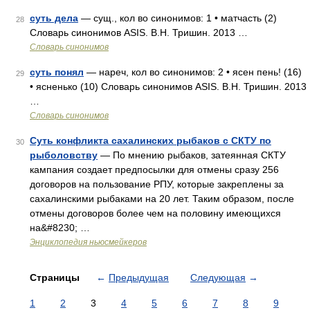
суть дела
— сущ., кол во синонимов: 1 • матчасть (2)
28
Словарь синонимов ASIS. В.Н. Тришин. 2013 …
Словарь синонимов
суть понял
— нареч, кол во синонимов: 2 • ясен пень! (16)
29
• ясненько (10) Словарь синонимов ASIS. В.Н. Тришин. 2013
…
Словарь синонимов
Суть конфликта сахалинских рыбаков с СКТУ по
30
рыболовству
— По мнению рыбаков, затеянная СКТУ
кампания создает предпосылки для отмены сразу 256
договоров на пользование РПУ, которые закреплены за
сахалинскими рыбаками на 20 лет. Таким образом, после
отмены договоров более чем на половину имеющихся
на&#8230; …
Энциклопедия ньюсмейкеров
Страницы
←
Предыдущая
Следующая
→
1
2
3
4
5
6
7
8
9