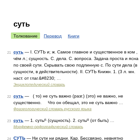
суть
Толкование
Перевод
Книги
суть
— I. СУТЬ и; ж. Самое главное и существенное в ком ,
21
чём л.; сущность. С. дела. С. вопроса. Задача проста и ясна
по своей сути. Скрывать свою подлинную с. По сути дела (в
сущности, в действительности). II. СУТЬ Книжн. 1. (3 л. мн.
наст. от глаг.&#8230; …
Энциклопедический словарь
суть
— ( то) не суть важно (разг.) (это) не важно, не
22
существенно. Что он обещал, это не суть важно …
Фразеологический словарь русского языка
суть
— 1. суть/¹ (сущность). 2. суть/² (от быть) …
23
Морфемно-орфографический словарь
СУТЬ
— Ни сути ни рядни. Кар. Бессвязно, невнятно
24